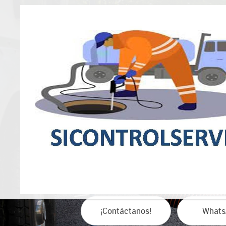
Servici
de sépti
¡Contáctanos!
Whats