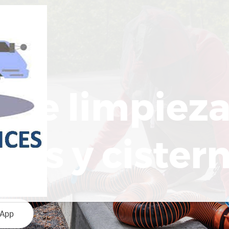
o de limpiez
cos y cister
App